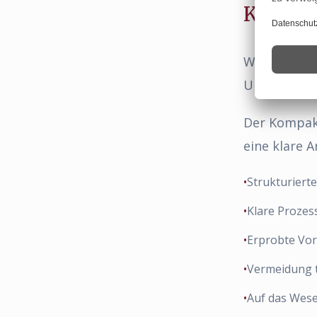
Kompak
Wissen allei
Umsetzung.
Der Kompakt
eine klare A
•
Strukturierte
•
Klare Prozes
•
Erprobte Vo
•
Vermeidung t
•
Auf das Wese