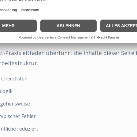
t-Praxisleitfaden
n reicht nicht – entscheidend ist die strukturierte
-Praxisleitfaden überführt die Inhalte dieser Seite 
rbeitsstruktur.
 Checklisten
slogik
rgehensweise
ypischer Fehler
ntliche reduziert