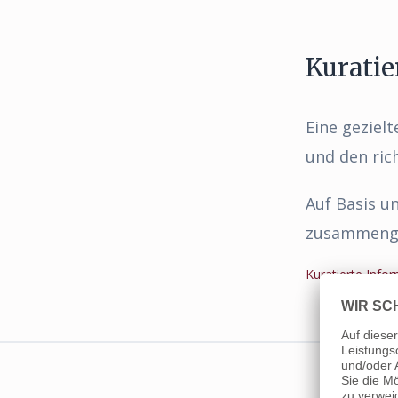
Kuratie
Eine geziel
und den rich
Auf Basis u
zusammengest
Kuratierte Info