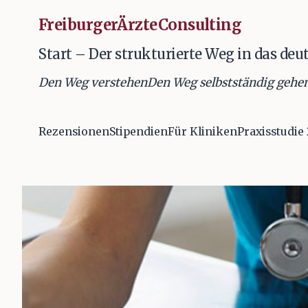
FreiburgerÄrzteConsulting
Start – Der strukturierte Weg in das de
Den Weg verstehen
Den Weg selbstständig gehe
Rezensionen
Stipendien
Für Kliniken
Praxisstudie