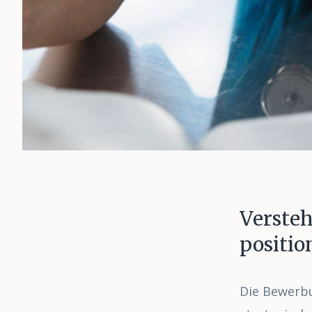
Verste
positio
Die Bewerbu