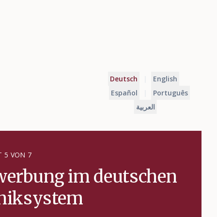
Deutsch
|
English
Español
|
Português
العربية
T 5 VON 7
werbung im deutschen
iniksystem