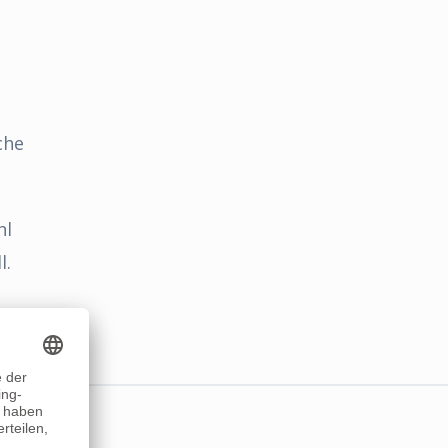
che
hl
l.