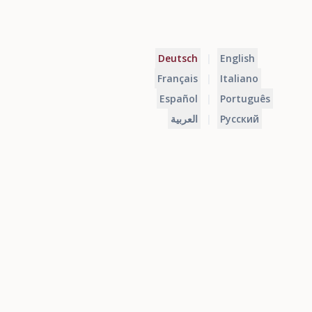
Deutsch
|
English
Français
|
Italiano
Español
|
Português
العربية
|
Русский