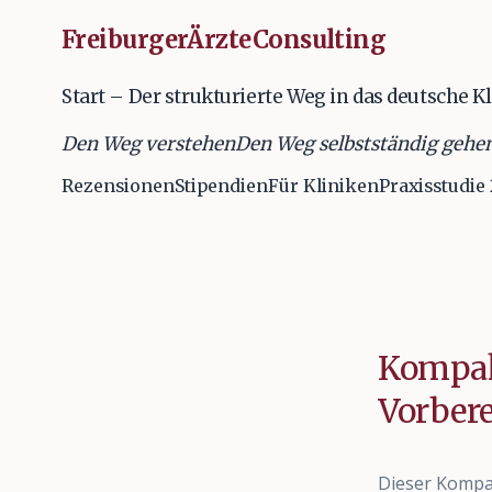
FreiburgerÄrzteConsulting
Start – Der strukturierte Weg in das deutsche 
Den Weg verstehen
Den Weg selbstständig gehe
Rezensionen
Stipendien
Für Kliniken
Praxisstudie
Kompakt
Vorber
Dieser Kompak