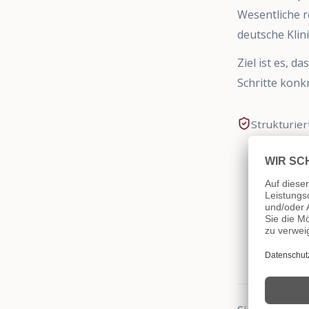
Wesentliche r
deutsche Klin
Ziel ist es, 
Schritte konkr
Strukturier
konkreten