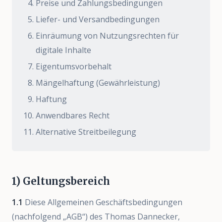
Preise und Zahlungsbedingungen
Liefer- und Versandbedingungen
Einräumung von Nutzungsrechten für
digitale Inhalte
Deutsch
|
English
|
Español
|
Português
|
العربية
Eigentumsvorbehalt
Mängelhaftung (Gewährleistung)
Haftung
Anwendbares Recht
Alternative Streitbeilegung
1) Geltungsbereich
1.1
Diese Allgemeinen Geschäftsbedingungen
(nachfolgend „AGB“) des Thomas Dannecker,